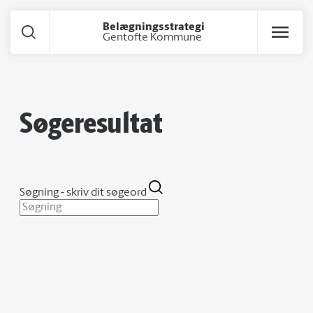
Gå til hoved indhold
Belægningsstrategi
Gentofte Kommune
Søgeresultat
Søgning - skriv dit søgeord